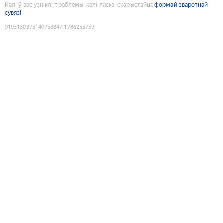
Калі ў вас узніклі праблемы, калі ласка, скарыстайце
формай зваротнай
сувязі
9193130375140758847
:
1786255759