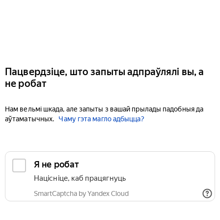
Пацвердзіце, што запыты адпраўлялі вы, а
не робат
Нам вельмі шкада, але запыты з вашай прылады падобныя да
аўтаматычных.
Чаму гэта магло адбыцца?
Я не робат
Націсніце, каб працягнуць
SmartCaptcha by Yandex Cloud