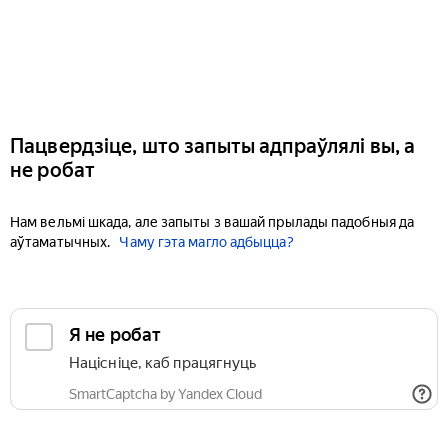
Пацвердзіце, што запыты адпраўлялі вы, а
не робат
Нам вельмі шкада, але запыты з вашай прылады падобныя да
аўтаматычных.
Чаму гэта магло адбыцца?
Я не робат
Націсніце, каб працягнуць
SmartCaptcha by Yandex Cloud