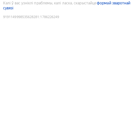
Калі ў вас узніклі праблемы, калі ласка, скарыстайце
формай зваротнай
сувязі
9191149998535628281
:
1786226249