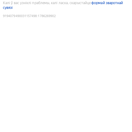
Калі ў вас узніклі праблемы, калі ласка, скарыстайце
формай зваротнай
сувязі
9194079490031157498
:
1786269902