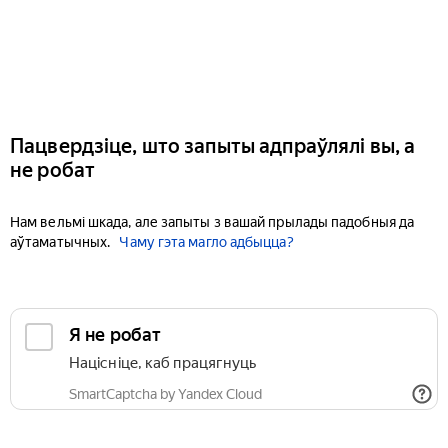
Пацвердзіце, што запыты адпраўлялі вы, а
не робат
Нам вельмі шкада, але запыты з вашай прылады падобныя да
аўтаматычных.
Чаму гэта магло адбыцца?
Я не робат
Націсніце, каб працягнуць
SmartCaptcha by Yandex Cloud