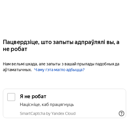
Пацвердзіце, што запыты адпраўлялі вы, а
не робат
Нам вельмі шкада, але запыты з вашай прылады падобныя да
аўтаматычных.
Чаму гэта магло адбыцца?
Я не робат
Націсніце, каб працягнуць
SmartCaptcha by Yandex Cloud