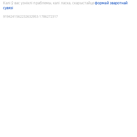
Калі ў вас узніклі праблемы, калі ласка, скарыстайце
формай зваротнай
сувязі
9194241562232632953
:
1786272317