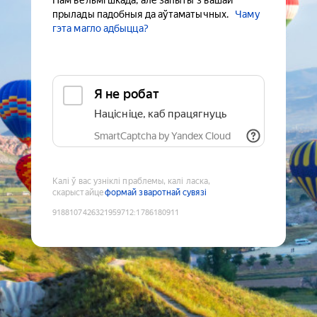
Нам вельмі шкада, але запыты з вашай
прылады падобныя да аўтаматычных.
Чаму
гэта магло адбыцца?
Я не робат
Націсніце, каб працягнуць
SmartCaptcha by Yandex Cloud
Калі ў вас узніклі праблемы, калі ласка,
скарыстайце
формай зваротнай сувязі
9188107426321959712
:
1786180911