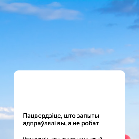
Пацвердзіце, што запыты
адпраўлялі вы, а не робат