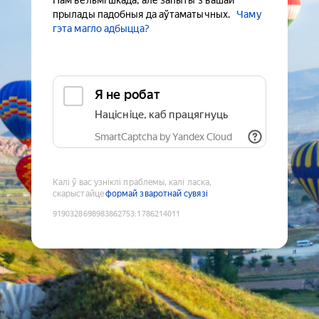
Нам вельмі шкада, але запыты з вашай
прылады падобныя да аўтаматычных.
Чаму
гэта магло адбыцца?
Я не робат
Націсніце, каб працягнуць
SmartCaptcha by Yandex Cloud
Калі ў вас узніклі праблемы, калі ласка,
скарыстайце
формай зваротнай сувязі
9190328698983862753
:
1786214011