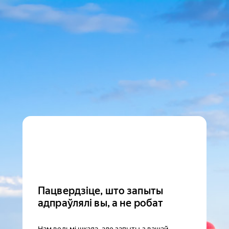
Пацвердзіце, што запыты
адпраўлялі вы, а не робат