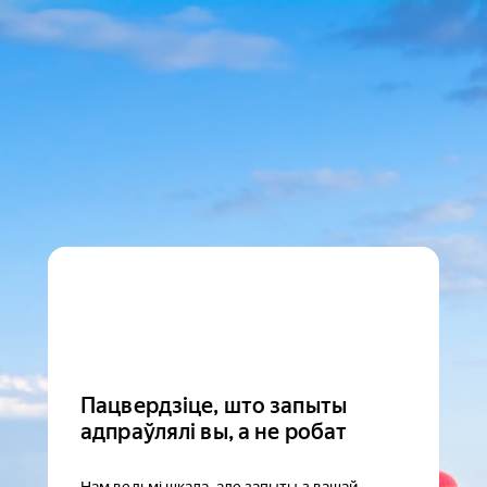
Пацвердзіце, што запыты
адпраўлялі вы, а не робат