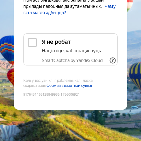
Нам вельмі шкада, але запыты з вашай
прылады падобныя да аўтаматычных.
Чаму
гэта магло адбыцца?
Я не робат
Націсніце, каб працягнуць
SmartCaptcha by Yandex Cloud
Калі ў вас узніклі праблемы, калі ласка,
скарыстайце
формай зваротнай сувязі
9176431163128849986
:
1786006921