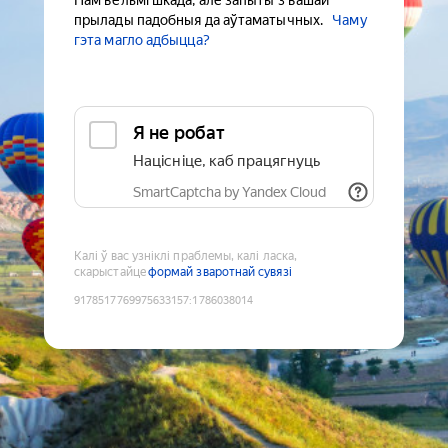
Нам вельмі шкада, але запыты з вашай
прылады падобныя да аўтаматычных.
Чаму
гэта магло адбыцца?
Я не робат
Націсніце, каб працягнуць
SmartCaptcha by Yandex Cloud
Калі ў вас узніклі праблемы, калі ласка,
скарыстайце
формай зваротнай сувязі
9178517769975633157
:
1786038014