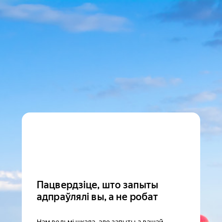
Пацвердзіце, што запыты
адпраўлялі вы, а не робат