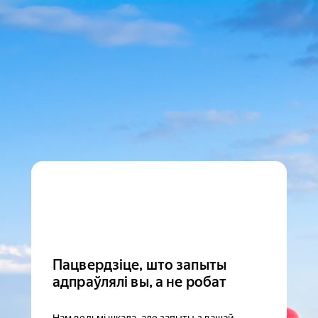
Пацвердзіце, што запыты
адпраўлялі вы, а не робат