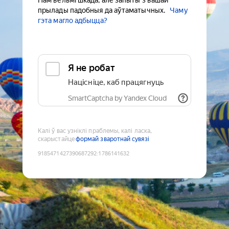
Нам вельмі шкада, але запыты з вашай
прылады падобныя да аўтаматычных.
Чаму
гэта магло адбыцца?
Я не робат
Націсніце, каб працягнуць
SmartCaptcha by Yandex Cloud
Калі ў вас узніклі праблемы, калі ласка,
скарыстайце
формай зваротнай сувязі
9185471427390687292
:
1786141632