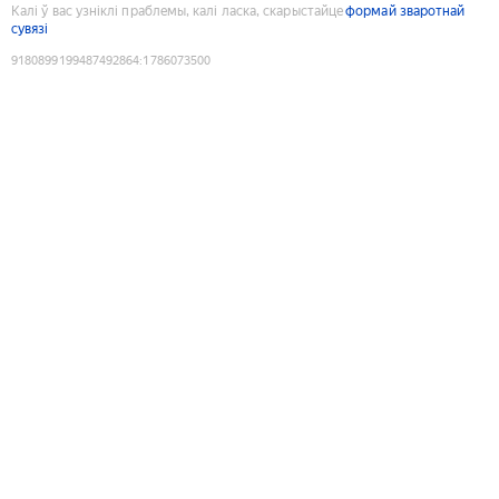
Калі ў вас узніклі праблемы, калі ласка, скарыстайце
формай зваротнай
сувязі
9180899199487492864
:
1786073500