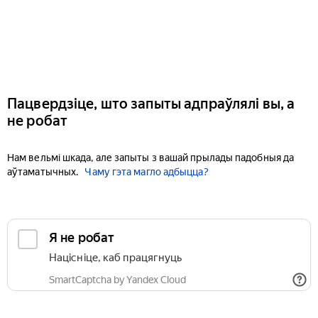
Пацвердзіце, што запыты адпраўлялі вы, а
не робат
Нам вельмі шкада, але запыты з вашай прылады падобныя да
аўтаматычных.
Чаму гэта магло адбыцца?
Я не робат
Націсніце, каб працягнуць
SmartCaptcha by Yandex Cloud