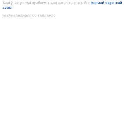
Калі ў вас узніклі праблемы, калі ласка, скарыстайце
формай зваротнай
сувязі
9187946286865892777
:
1786178510