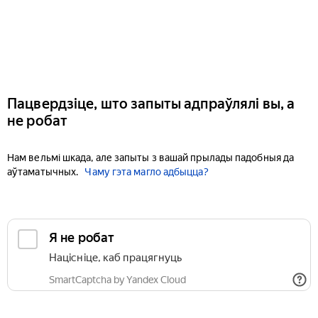
Пацвердзіце, што запыты адпраўлялі вы, а
не робат
Нам вельмі шкада, але запыты з вашай прылады падобныя да
аўтаматычных.
Чаму гэта магло адбыцца?
Я не робат
Націсніце, каб працягнуць
SmartCaptcha by Yandex Cloud