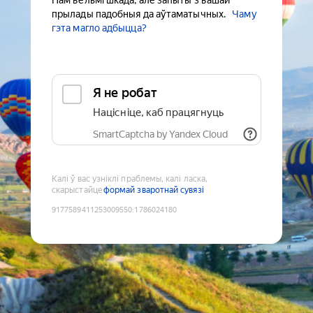
Нам вельмі шкада, але запыты з вашай
прылады падобныя да аўтаматычных.
Чаму
гэта магло адбыцца?
Я не робат
Націсніце, каб працягнуць
SmartCaptcha by Yandex Cloud
Калі ў вас узніклі праблемы, калі ласка,
скарыстайце
формай зваротнай сувязі
9177589411253009550
:
1786024180