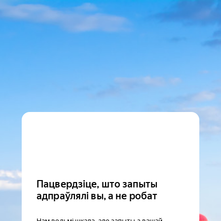
Пацвердзіце, што запыты
адпраўлялі вы, а не робат