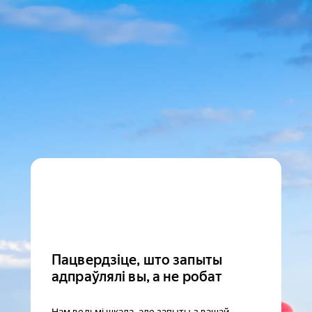
Пацвердзіце, што запыты
адпраўлялі вы, а не робат