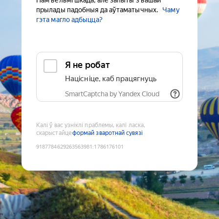
Нам вельмі шкада, але запыты з вашай
прылады падобныя да аўтаматычных.
Чаму
гэта магло адбыцца?
Я не робат
Націсніце, каб працягнуць
SmartCaptcha by Yandex Cloud
Калі ў вас узніклі праблемы, калі ласка,
скарыстайце
формай зваротнай сувязі
9187784629263563981
:
1786176101