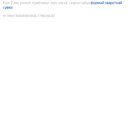
Калі ў вас узніклі праблемы, калі ласка, скарыстайце
формай зваротнай
сувязі
9178401840084833836
:
1786036287