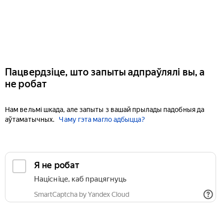
Пацвердзіце, што запыты адпраўлялі вы, а
не робат
Нам вельмі шкада, але запыты з вашай прылады падобныя да
аўтаматычных.
Чаму гэта магло адбыцца?
Я не робат
Націсніце, каб працягнуць
SmartCaptcha by Yandex Cloud