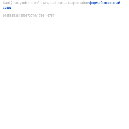
Калі ў вас узніклі праблемы, калі ласка, скарыстайце
формай зваротнай
сувязі
9185815381859373749
:
1786146757