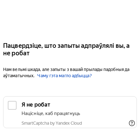
Пацвердзіце, што запыты адпраўлялі вы, а
не робат
Нам вельмі шкада, але запыты з вашай прылады падобныя да
аўтаматычных.
Чаму гэта магло адбыцца?
Я не робат
Націсніце, каб працягнуць
SmartCaptcha by Yandex Cloud