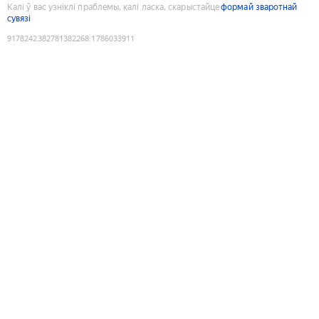
Калі ў вас узніклі праблемы, калі ласка, скарыстайце
формай зваротнай
сувязі
9178242382781382268
:
1786033911