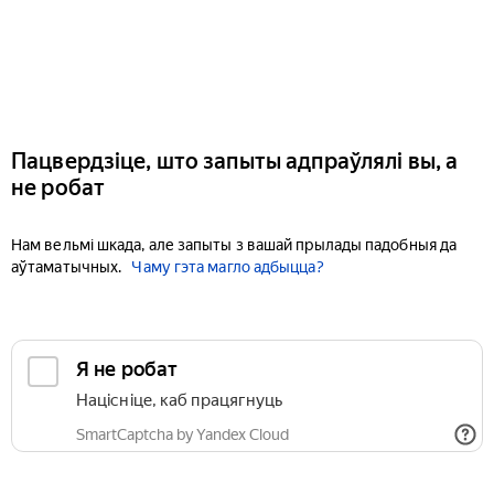
Пацвердзіце, што запыты адпраўлялі вы, а
не робат
Нам вельмі шкада, але запыты з вашай прылады падобныя да
аўтаматычных.
Чаму гэта магло адбыцца?
Я не робат
Націсніце, каб працягнуць
SmartCaptcha by Yandex Cloud