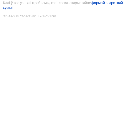
Калі ў вас узніклі праблемы, калі ласка, скарыстайце
формай зваротнай
сувязі
9193327107929695701
:
1786258690