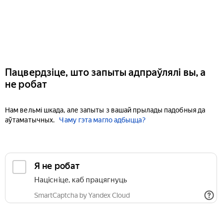
Пацвердзіце, што запыты адпраўлялі вы, а
не робат
Нам вельмі шкада, але запыты з вашай прылады падобныя да
аўтаматычных.
Чаму гэта магло адбыцца?
Я не робат
Націсніце, каб працягнуць
SmartCaptcha by Yandex Cloud