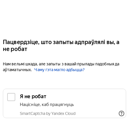
Пацвердзіце, што запыты адпраўлялі вы, а
не робат
Нам вельмі шкада, але запыты з вашай прылады падобныя да
аўтаматычных.
Чаму гэта магло адбыцца?
Я не робат
Націсніце, каб працягнуць
SmartCaptcha by Yandex Cloud