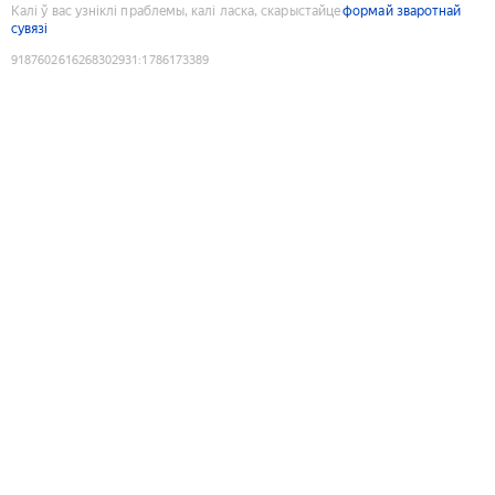
Калі ў вас узніклі праблемы, калі ласка, скарыстайце
формай зваротнай
сувязі
9187602616268302931
:
1786173389