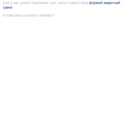
Калі ў вас узніклі праблемы, калі ласка, скарыстайце
формай зваротнай
сувязі
9175902060133144500
:
1785999037