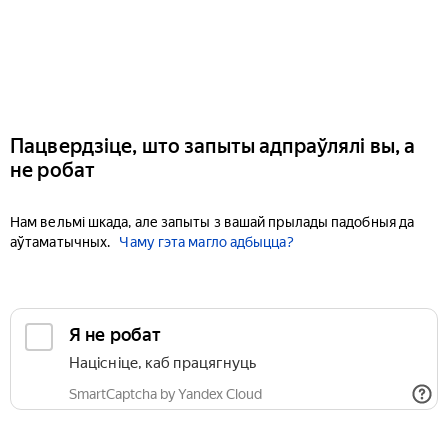
Пацвердзіце, што запыты адпраўлялі вы, а
не робат
Нам вельмі шкада, але запыты з вашай прылады падобныя да
аўтаматычных.
Чаму гэта магло адбыцца?
Я не робат
Націсніце, каб працягнуць
SmartCaptcha by Yandex Cloud