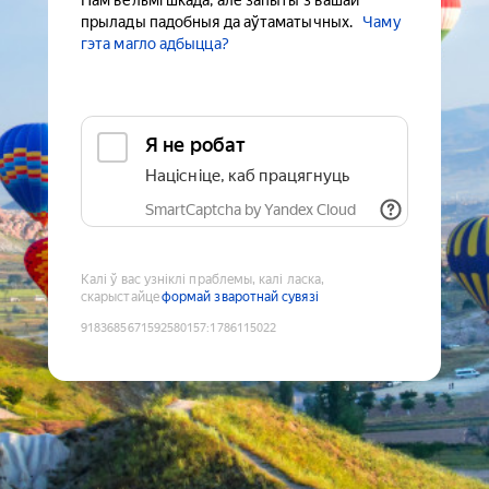
Нам вельмі шкада, але запыты з вашай
прылады падобныя да аўтаматычных.
Чаму
гэта магло адбыцца?
Я не робат
Націсніце, каб працягнуць
SmartCaptcha by Yandex Cloud
Калі ў вас узніклі праблемы, калі ласка,
скарыстайце
формай зваротнай сувязі
9183685671592580157
:
1786115022