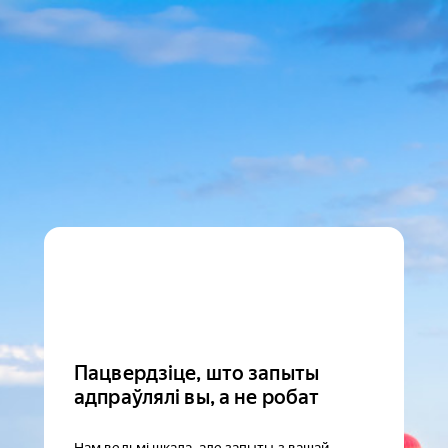
Пацвердзіце, што запыты
адпраўлялі вы, а не робат