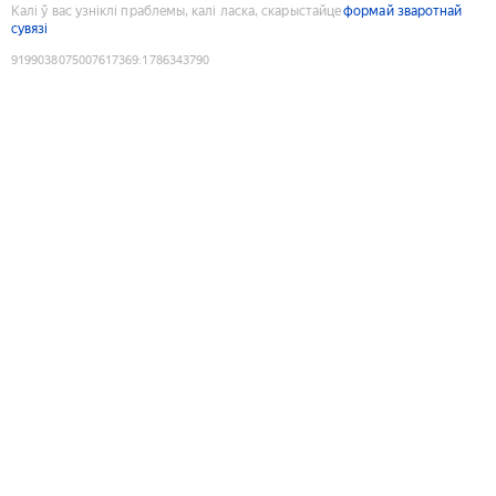
Калі ў вас узніклі праблемы, калі ласка, скарыстайце
формай зваротнай
сувязі
9199038075007617369
:
1786343790