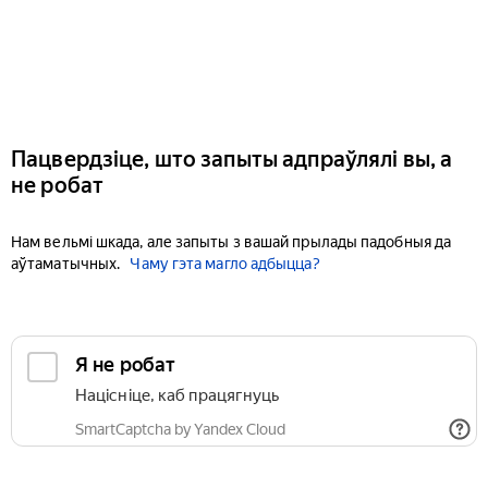
Пацвердзіце, што запыты адпраўлялі вы, а
не робат
Нам вельмі шкада, але запыты з вашай прылады падобныя да
аўтаматычных.
Чаму гэта магло адбыцца?
Я не робат
Націсніце, каб працягнуць
SmartCaptcha by Yandex Cloud