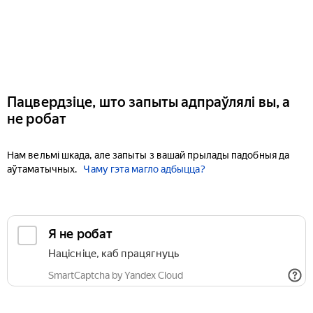
Пацвердзіце, што запыты адпраўлялі вы, а
не робат
Нам вельмі шкада, але запыты з вашай прылады падобныя да
аўтаматычных.
Чаму гэта магло адбыцца?
Я не робат
Націсніце, каб працягнуць
SmartCaptcha by Yandex Cloud