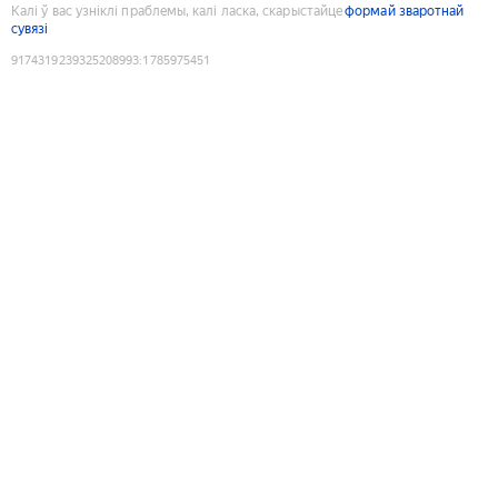
Калі ў вас узніклі праблемы, калі ласка, скарыстайце
формай зваротнай
сувязі
9174319239325208993
:
1785975451