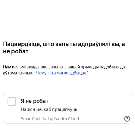
Пацвердзіце, што запыты адпраўлялі вы, а
не робат
Нам вельмі шкада, але запыты з вашай прылады падобныя да
аўтаматычных.
Чаму гэта магло адбыцца?
Я не робат
Націсніце, каб працягнуць
SmartCaptcha by Yandex Cloud