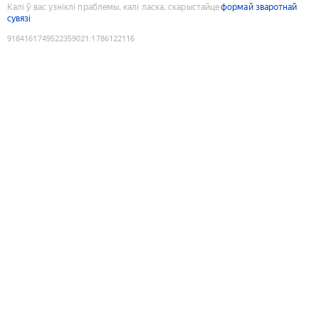
Калі ў вас узніклі праблемы, калі ласка, скарыстайце
формай зваротнай
сувязі
9184161749522359021
:
1786122116