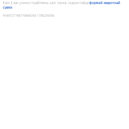
Калі ў вас узніклі праблемы, калі ласка, скарыстайце
формай зваротнай
сувязі
9189727768770669256
:
1786205056