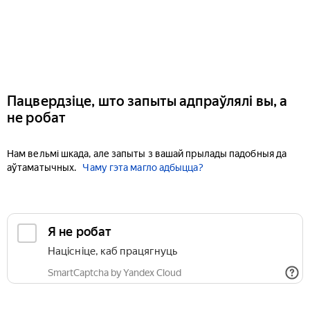
Пацвердзіце, што запыты адпраўлялі вы, а
не робат
Нам вельмі шкада, але запыты з вашай прылады падобныя да
аўтаматычных.
Чаму гэта магло адбыцца?
Я не робат
Націсніце, каб працягнуць
SmartCaptcha by Yandex Cloud