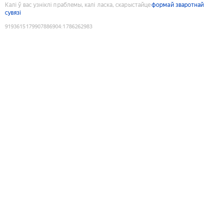
Калі ў вас узніклі праблемы, калі ласка, скарыстайце
формай зваротнай
сувязі
9193615179907886904
:
1786262983