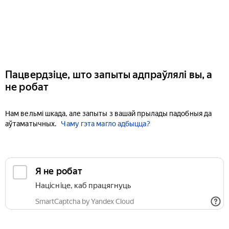
Пацвердзіце, што запыты адпраўлялі вы, а
не робат
Нам вельмі шкада, але запыты з вашай прылады падобныя да
аўтаматычных.
Чаму гэта магло адбыцца?
Я не робат
Націсніце, каб працягнуць
SmartCaptcha by Yandex Cloud