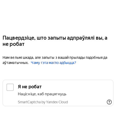
Пацвердзіце, што запыты адпраўлялі вы, а
не робат
Нам вельмі шкада, але запыты з вашай прылады падобныя да
аўтаматычных.
Чаму гэта магло адбыцца?
Я не робат
Націсніце, каб працягнуць
SmartCaptcha by Yandex Cloud