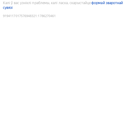
Калі ў вас узніклі праблемы, калі ласка, скарыстайце
формай зваротнай
сувязі
9194117017576948321
:
1786270461