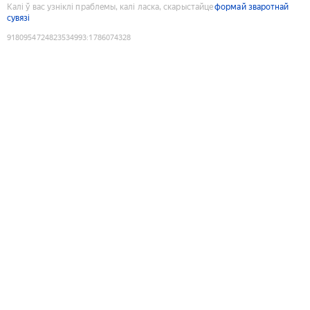
Калі ў вас узніклі праблемы, калі ласка, скарыстайце
формай зваротнай
сувязі
9180954724823534993
:
1786074328