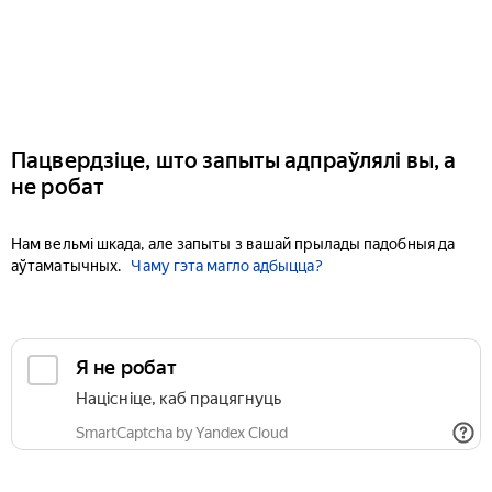
Пацвердзіце, што запыты адпраўлялі вы, а
не робат
Нам вельмі шкада, але запыты з вашай прылады падобныя да
аўтаматычных.
Чаму гэта магло адбыцца?
Я не робат
Націсніце, каб працягнуць
SmartCaptcha by Yandex Cloud