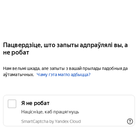
Пацвердзіце, што запыты адпраўлялі вы, а
не робат
Нам вельмі шкада, але запыты з вашай прылады падобныя да
аўтаматычных.
Чаму гэта магло адбыцца?
Я не робат
Націсніце, каб працягнуць
SmartCaptcha by Yandex Cloud