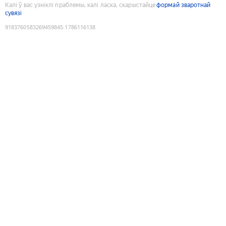
Калі ў вас узніклі праблемы, калі ласка, скарыстайце
формай зваротнай
сувязі
9183760583269459845
:
1786116138