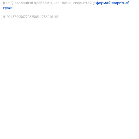
Калі ў вас узніклі праблемы, калі ласка, скарыстайце
формай зваротнай
сувязі
9192487905677983505
:
1786246185