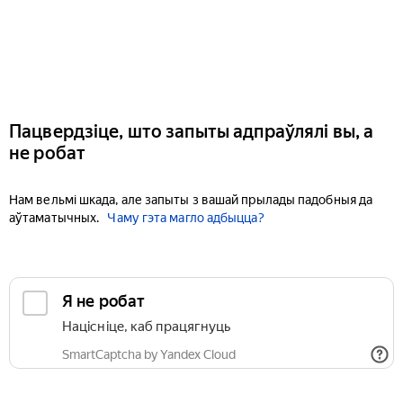
Пацвердзіце, што запыты адпраўлялі вы, а
не робат
Нам вельмі шкада, але запыты з вашай прылады падобныя да
аўтаматычных.
Чаму гэта магло адбыцца?
Я не робат
Націсніце, каб працягнуць
SmartCaptcha by Yandex Cloud