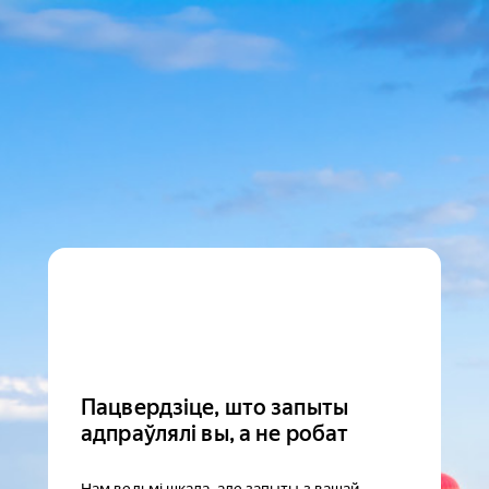
Пацвердзіце, што запыты
адпраўлялі вы, а не робат