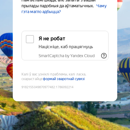
Нам вельмі шкада, але запыты з вашай
прылады падобныя да аўтаматычных.
Чаму
гэта магло адбыцца?
Я не робат
Націсніце, каб працягнуць
SmartCaptcha by Yandex Cloud
Калі ў вас узніклі праблемы, калі ласка,
скарыстайце
формай зваротнай сувязі
9182155049870977482
:
1786092214