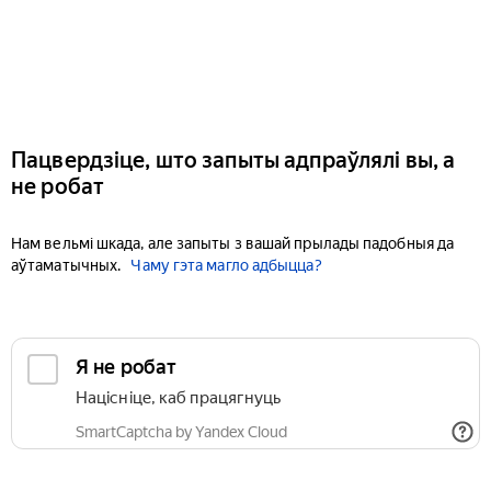
Пацвердзіце, што запыты адпраўлялі вы, а
не робат
Нам вельмі шкада, але запыты з вашай прылады падобныя да
аўтаматычных.
Чаму гэта магло адбыцца?
Я не робат
Націсніце, каб працягнуць
SmartCaptcha by Yandex Cloud