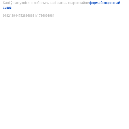
Калі ў вас узніклі праблемы, калі ласка, скарыстайце
формай зваротнай
сувязі
9182139447528668681
:
1786091981