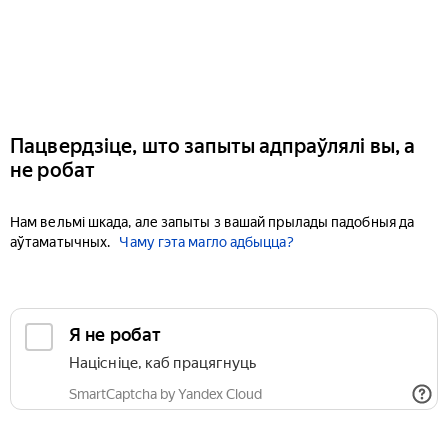
Пацвердзіце, што запыты адпраўлялі вы, а
не робат
Нам вельмі шкада, але запыты з вашай прылады падобныя да
аўтаматычных.
Чаму гэта магло адбыцца?
Я не робат
Націсніце, каб працягнуць
SmartCaptcha by Yandex Cloud