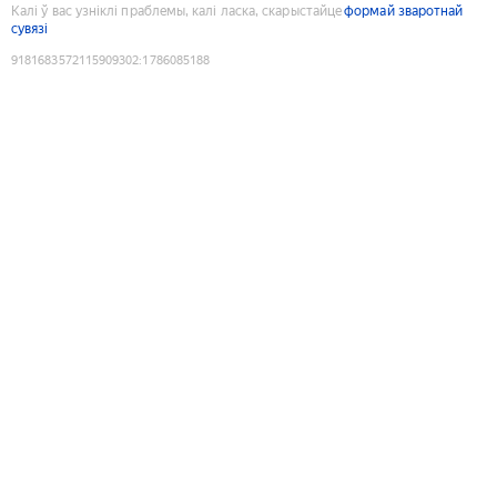
Калі ў вас узніклі праблемы, калі ласка, скарыстайце
формай зваротнай
сувязі
9181683572115909302
:
1786085188