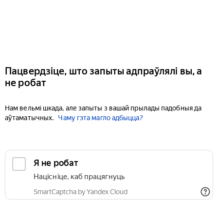
Пацвердзіце, што запыты адпраўлялі вы, а
не робат
Нам вельмі шкада, але запыты з вашай прылады падобныя да
аўтаматычных.
Чаму гэта магло адбыцца?
Я не робат
Націсніце, каб працягнуць
SmartCaptcha by Yandex Cloud