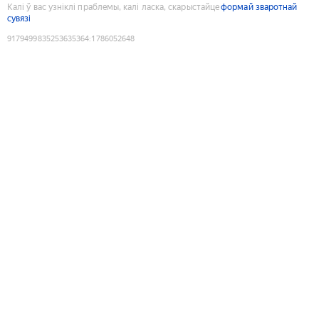
Калі ў вас узніклі праблемы, калі ласка, скарыстайце
формай зваротнай
сувязі
9179499835253635364
:
1786052648