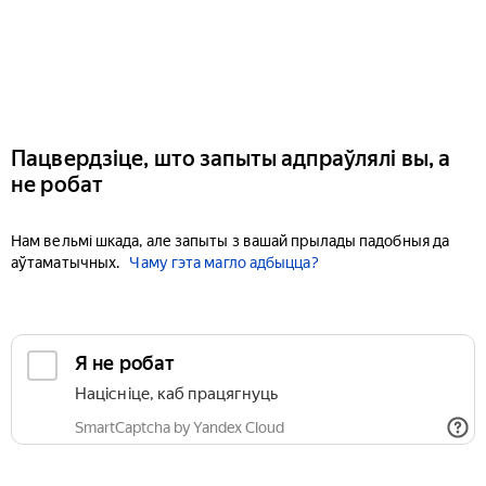
Пацвердзіце, што запыты адпраўлялі вы, а
не робат
Нам вельмі шкада, але запыты з вашай прылады падобныя да
аўтаматычных.
Чаму гэта магло адбыцца?
Я не робат
Націсніце, каб працягнуць
SmartCaptcha by Yandex Cloud