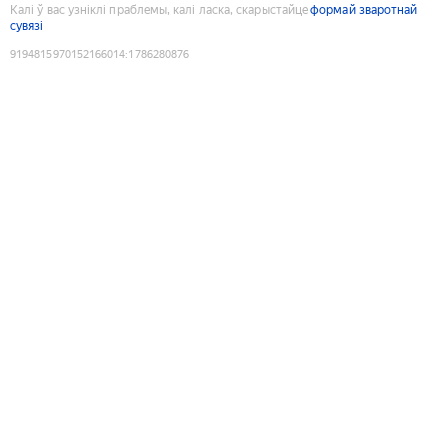
Калі ў вас узніклі праблемы, калі ласка, скарыстайце
формай зваротнай
сувязі
9194815970152166014
:
1786280876