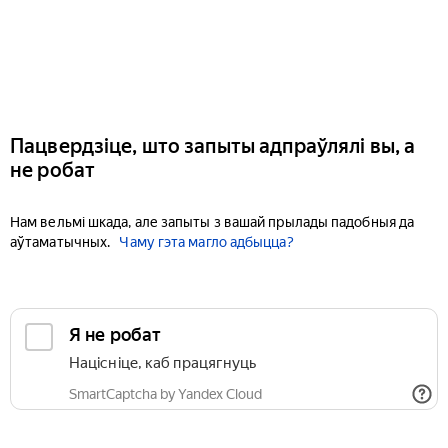
Пацвердзіце, што запыты адпраўлялі вы, а
не робат
Нам вельмі шкада, але запыты з вашай прылады падобныя да
аўтаматычных.
Чаму гэта магло адбыцца?
Я не робат
Націсніце, каб працягнуць
SmartCaptcha by Yandex Cloud