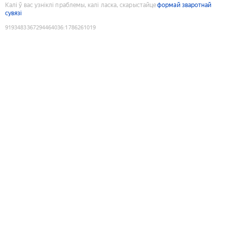
Калі ў вас узніклі праблемы, калі ласка, скарыстайце
формай зваротнай
сувязі
9193483367294464036
:
1786261019