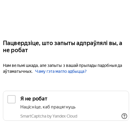
Пацвердзіце, што запыты адпраўлялі вы, а
не робат
Нам вельмі шкада, але запыты з вашай прылады падобныя да
аўтаматычных.
Чаму гэта магло адбыцца?
Я не робат
Націсніце, каб працягнуць
SmartCaptcha by Yandex Cloud