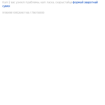
Калі ў вас узніклі праблемы, калі ласка, скарыстайце
формай зваротнай
сувязі
9186498109526461166
:
1786156930