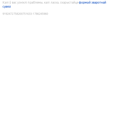
Калі ў вас узніклі праблемы, калі ласка, скарыстайце
формай зваротнай
сувязі
9192472758200751633
:
1786245960