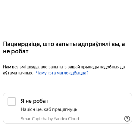
Пацвердзіце, што запыты адпраўлялі вы, а
не робат
Нам вельмі шкада, але запыты з вашай прылады падобныя да
аўтаматычных.
Чаму гэта магло адбыцца?
Я не робат
Націсніце, каб працягнуць
SmartCaptcha by Yandex Cloud