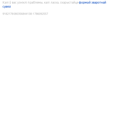
Калі ў вас узніклі праблемы, калі ласка, скарыстайце
формай зваротнай
сувязі
9182178080356844138
:
1786092557