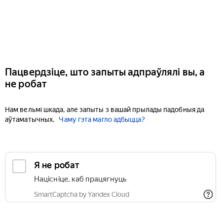
Пацвердзіце, што запыты адпраўлялі вы, а
не робат
Нам вельмі шкада, але запыты з вашай прылады падобныя да
аўтаматычных.
Чаму гэта магло адбыцца?
Я не робат
Націсніце, каб працягнуць
SmartCaptcha by Yandex Cloud