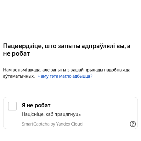
Пацвердзіце, што запыты адпраўлялі вы, а
не робат
Нам вельмі шкада, але запыты з вашай прылады падобныя да
аўтаматычных.
Чаму гэта магло адбыцца?
Я не робат
Націсніце, каб працягнуць
SmartCaptcha by Yandex Cloud