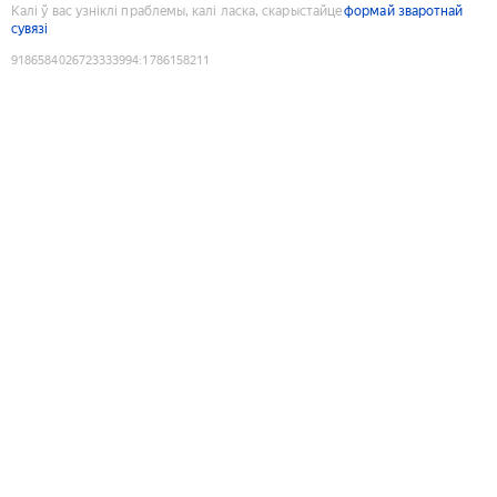
Калі ў вас узніклі праблемы, калі ласка, скарыстайце
формай зваротнай
сувязі
9186584026723333994
:
1786158211