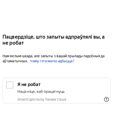
Пацвердзіце, што запыты адпраўлялі вы, а
не робат
Нам вельмі шкада, але запыты з вашай прылады падобныя да
аўтаматычных.
Чаму гэта магло адбыцца?
Я не робат
Націсніце, каб працягнуць
SmartCaptcha by Yandex Cloud