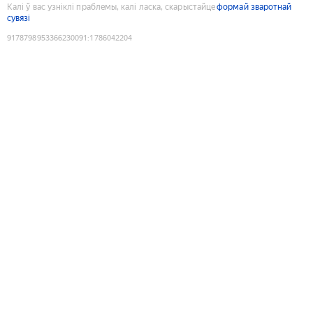
Калі ў вас узніклі праблемы, калі ласка, скарыстайце
формай зваротнай
сувязі
9178798953366230091
:
1786042204