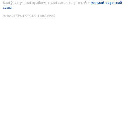
Калі ў вас узніклі праблемы, калі ласка, скарыстайце
формай зваротнай
сувязі
9186404739017790371
:
1786155539