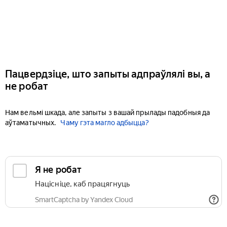
Пацвердзіце, што запыты адпраўлялі вы, а
не робат
Нам вельмі шкада, але запыты з вашай прылады падобныя да
аўтаматычных.
Чаму гэта магло адбыцца?
Я не робат
Націсніце, каб працягнуць
SmartCaptcha by Yandex Cloud