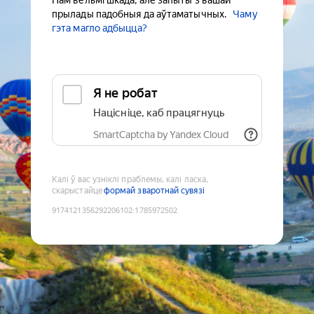
Нам вельмі шкада, але запыты з вашай
прылады падобныя да аўтаматычных.
Чаму
гэта магло адбыцца?
Я не робат
Націсніце, каб працягнуць
SmartCaptcha by Yandex Cloud
Калі ў вас узніклі праблемы, калі ласка,
скарыстайце
формай зваротнай сувязі
9174121356292206102
:
1785972502