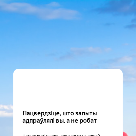
Пацвердзіце, што запыты
адпраўлялі вы, а не робат