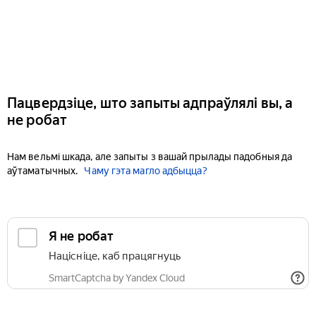
Пацвердзіце, што запыты адпраўлялі вы, а
не робат
Нам вельмі шкада, але запыты з вашай прылады падобныя да
аўтаматычных.
Чаму гэта магло адбыцца?
Я не робат
Націсніце, каб працягнуць
SmartCaptcha by Yandex Cloud