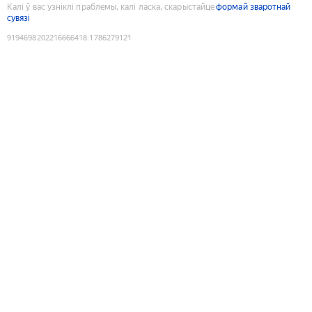
Калі ў вас узніклі праблемы, калі ласка, скарыстайце
формай зваротнай
сувязі
9194698202216666418
:
1786279121