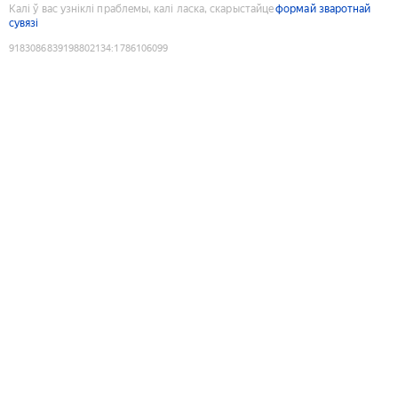
Калі ў вас узніклі праблемы, калі ласка, скарыстайце
формай зваротнай
сувязі
9183086839198802134
:
1786106099