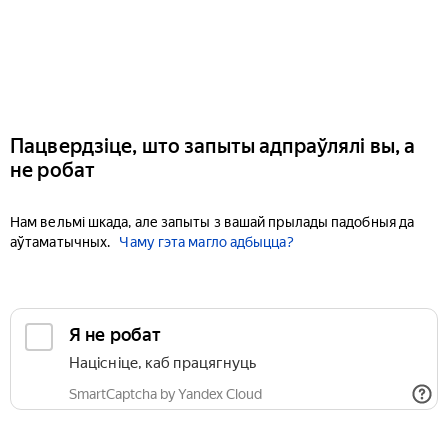
Пацвердзіце, што запыты адпраўлялі вы, а
не робат
Нам вельмі шкада, але запыты з вашай прылады падобныя да
аўтаматычных.
Чаму гэта магло адбыцца?
Я не робат
Націсніце, каб працягнуць
SmartCaptcha by Yandex Cloud