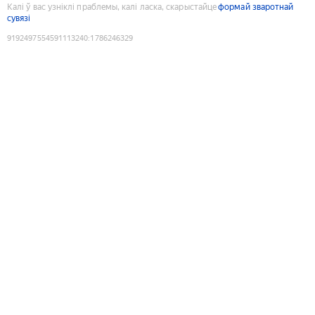
Калі ў вас узніклі праблемы, калі ласка, скарыстайце
формай зваротнай
сувязі
9192497554591113240
:
1786246329