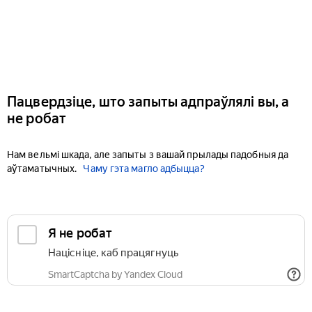
Пацвердзіце, што запыты адпраўлялі вы, а
не робат
Нам вельмі шкада, але запыты з вашай прылады падобныя да
аўтаматычных.
Чаму гэта магло адбыцца?
Я не робат
Націсніце, каб працягнуць
SmartCaptcha by Yandex Cloud