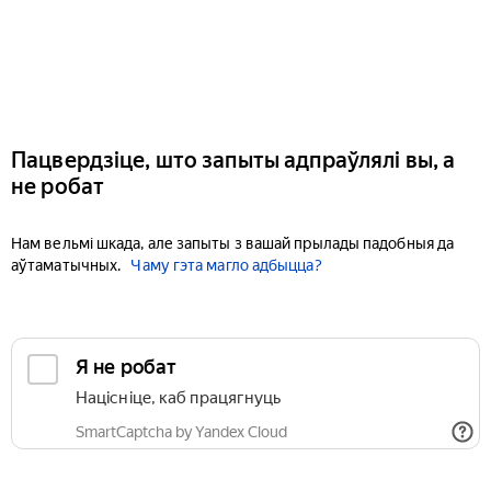
Пацвердзіце, што запыты адпраўлялі вы, а
не робат
Нам вельмі шкада, але запыты з вашай прылады падобныя да
аўтаматычных.
Чаму гэта магло адбыцца?
Я не робат
Націсніце, каб працягнуць
SmartCaptcha by Yandex Cloud