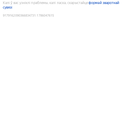
Калі ў вас узніклі праблемы, калі ласка, скарыстайце
формай зваротнай
сувязі
9179162090366834731
:
1786047615