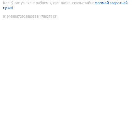
Калі ў вас узніклі праблемы, калі ласка, скарыстайце
формай зваротнай
сувязі
9194698872903880531
:
1786279131