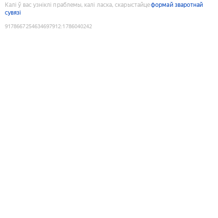
Калі ў вас узніклі праблемы, калі ласка, скарыстайце
формай зваротнай
сувязі
9178667254634697912
:
1786040242