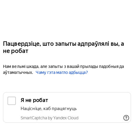
Пацвердзіце, што запыты адпраўлялі вы, а
не робат
Нам вельмі шкада, але запыты з вашай прылады падобныя да
аўтаматычных.
Чаму гэта магло адбыцца?
Я не робат
Націсніце, каб працягнуць
SmartCaptcha by Yandex Cloud