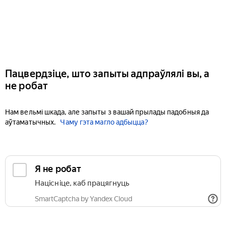
Пацвердзіце, што запыты адпраўлялі вы, а
не робат
Нам вельмі шкада, але запыты з вашай прылады падобныя да
аўтаматычных.
Чаму гэта магло адбыцца?
Я не робат
Націсніце, каб працягнуць
SmartCaptcha by Yandex Cloud