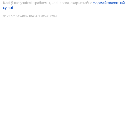
Калі ў вас узніклі праблемы, калі ласка, скарыстайце
формай зваротнай
сувязі
9173771512480710454
:
1785967289