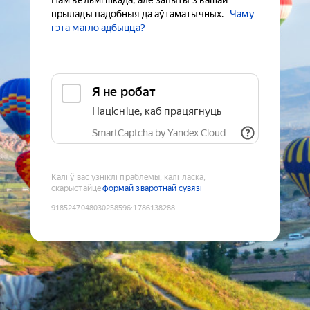
Нам вельмі шкада, але запыты з вашай
прылады падобныя да аўтаматычных.
Чаму
гэта магло адбыцца?
Я не робат
Націсніце, каб працягнуць
SmartCaptcha by Yandex Cloud
Калі ў вас узніклі праблемы, калі ласка,
скарыстайце
формай зваротнай сувязі
9185247048030258596
:
1786138288