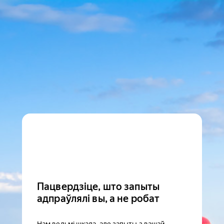
Пацвердзіце, што запыты
адпраўлялі вы, а не робат